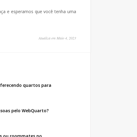
ança e esperamos que você tenha uma
Atualiza em Maio 4, 2023
ferecendo quartos para
ssoas pelo WebQuarto?
ões ou roommates no