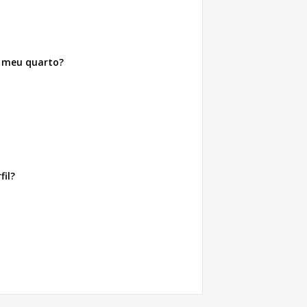
r meu quarto?
il?